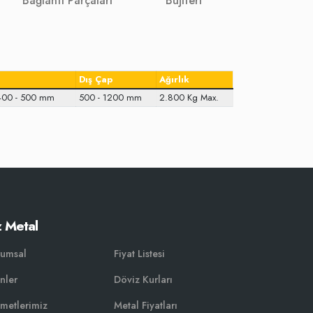
Bağlantı Parçaları
Bujiteri
Dış Çap
Ağırlık
 400 - 500 mm
500 - 1200 mm
2.800 Kg Max.
 Metal
rumsal
Fiyat Listesi
nler
Döviz Kurları
metlerimiz
Metal Fiyatları