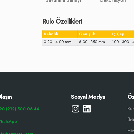
Savunma Sanayi
Dekorasyon
Rulo Özellikleri
Kalınlık
Genişlik
İç Çap
0.20 - 4.00 mm
6.00 - 350 mm
100 - 300 -
laşın
Sosyal Medya
Öz
Ku
90 (212) 500 06 44
Ürü
hatsApp
Hiz