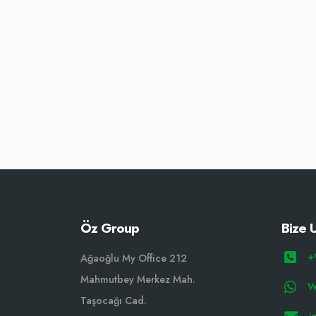
Öz Group
Bize U
+
Ağaoğlu My Office 212
Mahmutbey Merkez Mah.
W
Taşocağı Cad.